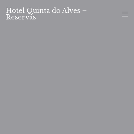
Saltar
Hotel Quinta do Alves –
para
Reservas
o
conteúdo