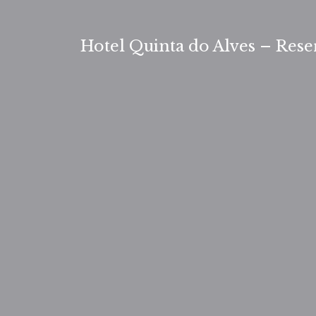
Saltar
para
Hotel Quinta do Alves – Rese
o
conteúdo