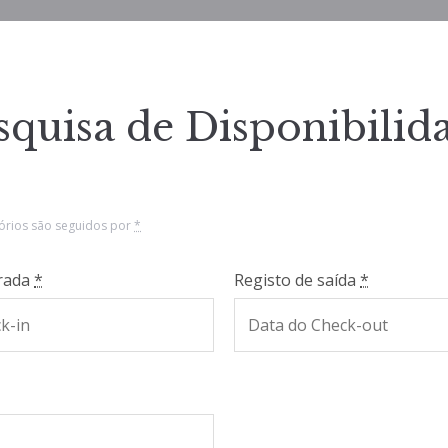
squisa de Disponibilid
órios são seguidos por
*
trada
*
Registo de saída
*